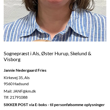
Sognepræst i Als, Øster Hurup, Skelund &
Visborg
Jannie Nedergaard Fries
Kirkevej 35, Als
9560 Hadsund
Mail: JANF@km.dk
Tlf: 21791088
SIKKER POST via E-boks - til personfølsomme oplysninger