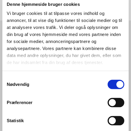
Denne hjemmeside bruger cookies
Vi bruger cookies til at tilpasse vores indhold og
annoncer, til at vise dig funktioner til sociale medier og til
at analysere vores trafik. Vi deler også oplysninger om
din brug af vores hjemmeside med vores partnere inden
Aktiviteter
for sociale medier, annonceringspartnere og
analysepartnere. Vores partnere kan kombinere disse
data med andre oplysninger, du har givet dem, eller som
Der er aktiviteter for alle aldersgrupper i
de har indsamlet fra din brug af deres tjenester.
sognene - hvad enten man er til sang og musik,
høre foredrag, gerne vil mødes med andre
Samtykkevalg
børnefamilier, nørkle eller blot dele et måtid mad
Nødvendig
med andre
Præferencer
Klik her og se alle vores aktiviteter
Statistik