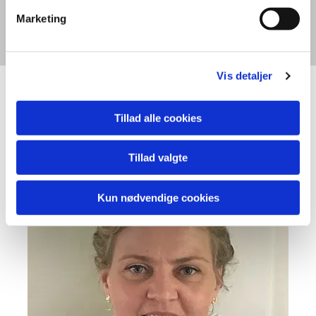
Aktivitetskalender
Marketing
Vis detaljer
Kontaktoplysninger
Tillad alle cookies
Præster og kirkekontor
Tillad valgte
Kun nødvendige cookies