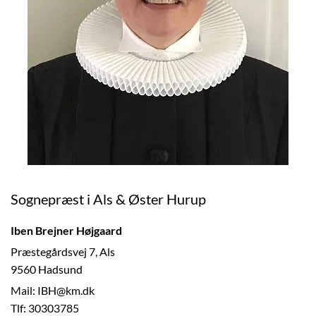
Sognepræst i Als & Øster Hurup
Iben Brejner Højgaard
Præstegårdsvej 7, Als
9560 Hadsund
Mail: IBH@km.dk
Tlf: 30303785