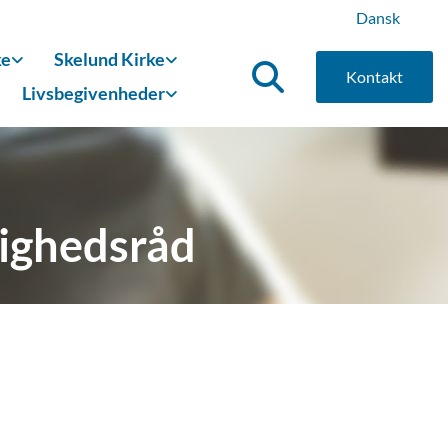
Dansk
ke
Skelund Kirke
Kontakt
Livsbegivenheder
ighedsråd