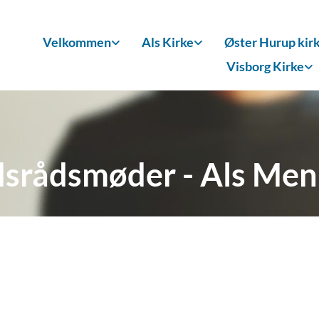
Velkommen
Als Kirke
Øster Hurup kir
Visborg Kirke
srådsmøder - Als Men