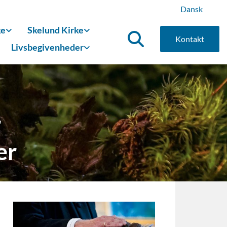
Dansk
ke
Skelund Kirke
Kontakt
Livsbegivenheder
r
er