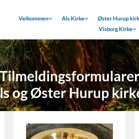
Velkommen
Als Kirke
Øster Hurup kir
Visborg Kirke
Tilmeldingsformulare
ls og Øster Hurup kirk