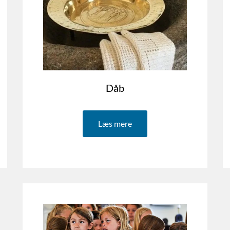
Dåb
Læs mere