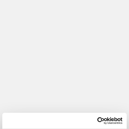
Referater fra tidligere år kan rekvireres
ved at kontakte menighedsrådet på