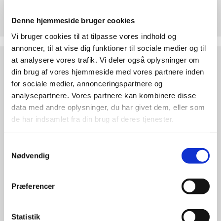
8303@sogn.dk
Denne hjemmeside bruger cookies
Vi bruger cookies til at tilpasse vores indhold og
annoncer, til at vise dig funktioner til sociale medier og til
at analysere vores trafik. Vi deler også oplysninger om
din brug af vores hjemmeside med vores partnere inden
Als og Øster Hurup kirker -
for sociale medier, annonceringspartnere og
Mød os på Facebook
analysepartnere. Vores partnere kan kombinere disse
data med andre oplysninger, du har givet dem, eller som
de har indsamlet fra din brug af deres tjenester.
Samtykkevalg
Nødvendig
Præferencer
Statistik