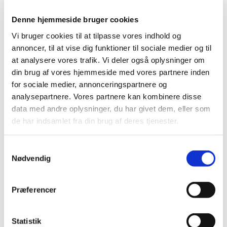
Denne hjemmeside bruger cookies
Vi bruger cookies til at tilpasse vores indhold og
annoncer, til at vise dig funktioner til sociale medier og til
at analysere vores trafik. Vi deler også oplysninger om
din brug af vores hjemmeside med vores partnere inden
Skelund kirkegård
for sociale medier, annonceringspartnere og
Teglbakkevej 10, Skelund
analysepartnere. Vores partnere kan kombinere disse
9560 Hadsund
data med andre oplysninger, du har givet dem, eller som
de har indsamlet fra din brug af deres tjenester.
Graver
Allan Bo Møller
Samtykkevalg
Tlf.: 40122760
Nødvendig
Mail: albm@km.dk
Præferencer
Statistik