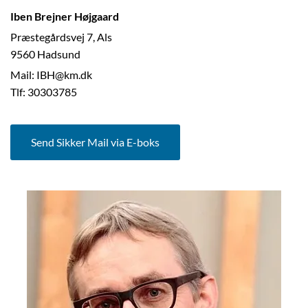
Iben Brejner Højgaard
Præstegårdsvej 7, Als
9560 Hadsund
Mail: IBH@km.dk
Tlf: 30303785
Send Sikker Mail via E-boks