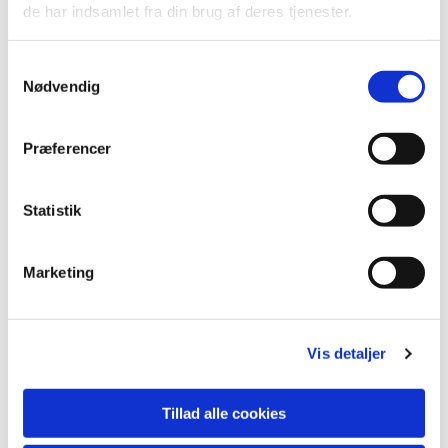
de har indsamlet fra din brug af deres tjenester.
Samtykkevalg
Nødvendig
Præferencer
Statistik
Marketing
Sognepræst i Als, Øster Hurup, Skelund & Visborg
Vis detaljer
Jannie Nedergård Fries
Kirkevej 35, Als
Tillad alle cookies
9560 Hadsund