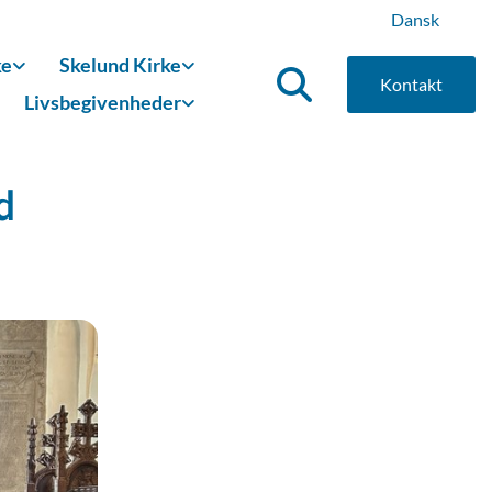
Dansk
ke
Skelund Kirke
Kontakt
Livsbegivenheder
d