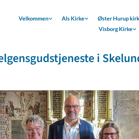
Velkommen
Als Kirke
Øster Hurup kir
Visborg Kirke
elgensgudstjeneste i Skelun