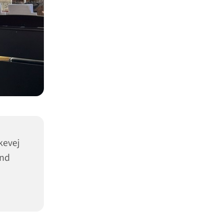
kevej
und