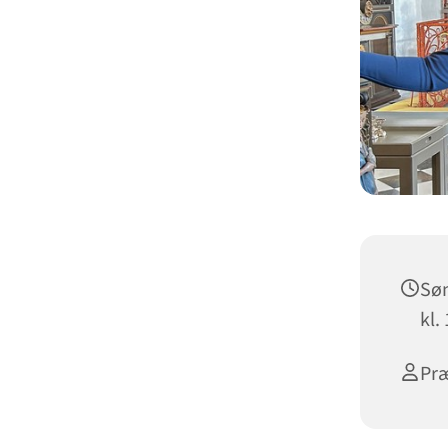
Søn
kl.
Præ