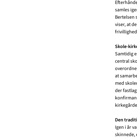
Efterhånde
samles ige
Bertelsen 
viser, at d
frivillighe
Skole-kir
Samtidig er
central sk
overordnede
at samarbe
med skolen 
der fastlagt
konfirmand
kirkegårde
Den tradit
Igen i år 
skinnede, d