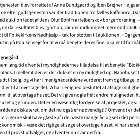
tjenesten blev forrettet af Anne Bundgaard og Iben Brejner Højgaar
 og efter gudstjenesten var der traditionen tro fælles kaffebord. Da
ed auktion ledet af Jens Oluf Bohl fra Helberskov borgerforening. –
t, og da resultatet blev gjort op, var der indkommet mere end 2.500 k
t til Folkekirkens Nødhjælp – tak for støtten til auktionen! - Og igen i
rtin på Poulsenseje for at vi må benytte deres fine lokaler til formål
ognegård
em lang tid afventet myndighedernes tilladelse til at benytte ”Blokk
plads. I mellemtiden er der dukket en ny mulighed op. Nabohuset (n
dt til salg, og vi har i menighedsrådene vurderet frem og tilbage, o
ler til at overtage det. Vi har i enighed besluttet at afsøge muligh
mi til at overtage huset. Det vil give nogle helt andre muligheder, hv
uset og grunden. Det er en væsentlig fordyrelse af projektet, og vi h
ådene diskuteret, om det nu også er nødvendigt!? Omvendt er det
m vi gerne skal have glæde af i de næste mange år, og set i det perspe
økonomisk – være det rigtige at søge at overtage huset. Vi har sendt
n til provstiudvalget, og afventer nu svar derfra.