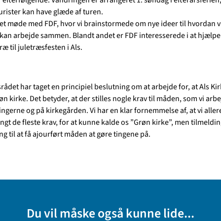
urister kan have glæde af turen.
t et møde med FDF, hvor vi brainstormede om nye ideer til hvordan v
 kan arbejde sammen. Blandt andet er FDF interesserede i at hjælpe
ræ til juletræsfesten i Als.
det har taget en principiel beslutning om at arbejde for, at Als Kir
n kirke. Det betyder, at der stilles nogle krav til måden, som vi arbe
ngerne og på kirkegården. Vi har en klar fornemmelse af, at vi alle
ngt de fleste krav, for at kunne kalde os ”Grøn kirke”, men tilmeldi
g til at få ajourført måden at gøre tingene på.
Du vil måske også kunne lide...