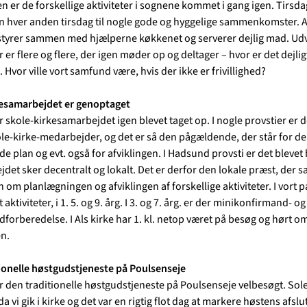
n er de forskellige aktiviteter i sognene kommet i gang igen. Tirsd
n hver anden tirsdag til nogle gode og hyggelige sammenkomster. A
styrer sammen med hjælperne køkkenet og serverer dejlig mad. Ud
er er flere og flere, der igen møder op og deltager – hvor er det dejl
d. Hvor ville vort samfund være, hvis der ikke er frivillighed?
kesamarbejdet er genoptaget
 skole-kirkesamarbejdet igen blevet taget op. I nogle provstier er 
ole-kirke-medarbejder, og det er så den pågældende, der står for d
 plan og evt. også for afviklingen. I Hadsund provsti er det blevet 
jdet sker decentralt og lokalt. Det er derfor den lokale præst, der 
om planlægningen og afviklingen af forskellige aktiviteter. I vort p
 aktiviteter, i 1. 5. og 9. årg. I 3. og 7. årg. er der minikonfirmand- og
forberedelse. I Als kirke har 1. kl. netop været på besøg og hørt o
n.
ionelle høstgudstjeneste på Poulsenseje
var den traditionelle høstgudstjeneste på Poulsenseje velbesøgt. Sol
a vi gik i kirke og det var en rigtig flot dag at markere høstens afslu