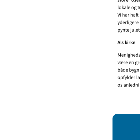
lokale og t
Vi har haf
yderligere
pynte julet
Als kirke
Menighedsrå
være en grø
både bygni
opfylder la
os anlednin