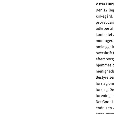
Øster Huru
Den 12. sep
kirkegård.
provst Car
udløber af 
kontaktet 
modtager. G
omlægge ki
overskrift 
efterspørg
hjemmeside
menighedsr
Bestyrelse
forslag om
forslag. D
foreninger
Det Gode L
endnu en v
store rose