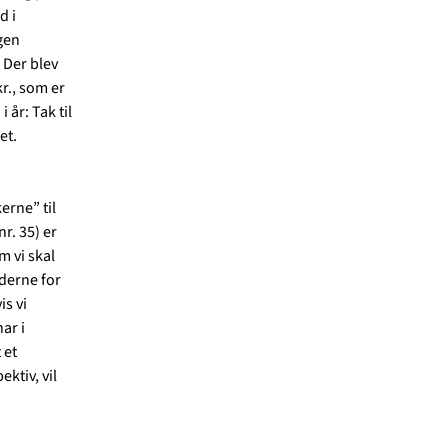
d i
gen
 Der blev
r., som er
 år: Tak til
et.
erne” til
r. 35) er
m vi skal
ederne for
is vi
ar i
 et
ktiv, vil