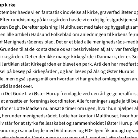
p kirke
tember havde vi en fantastisk indvielse af kirke, graverfaciliteter o
 Efter rundvisning på kirkegården havde vi en dejlig festgudstjenest
sten Bøgh. Derefter spisning i Multihuset med taler og hyggeligt s
en lille artikel i Hadsund Folkeblad om anledningen til kirkens fejrin
af Menighedsrådenes blad. Det er et blad alle menighedsråds-me
runden til at de kontaktede os var beskrivelsen af, at vi var færdig
rkegården. Det er der ikke mange kirkegårde i Danmark, der er. S
til artiklen står: Kirkegården er blevet en park. Artiklen har medført 
sel på besøg på kirkegården, og kan læses på Als og Øster Hurups
, men også spørgsmål om hvordan vi har grebet omlægningen an,
åd landet over.
n i Det Gode Liv i Øster Hurup fremlagde ved den årlige generalfors
 at ansætte en foreningskoordinator. Alle foreninger sagde ja til be
erfor er Lotte Madsen nu ansat 8 timer om ugen, hvor hun hjælper al
, herunder menighedsrådet. Lotte har kontor i Multihuset, hvor hun
iv står for at styrke fællesskabet og sammenholdet i Øster Hurup. Vi
andring i samarbejde med Vildmosen og FDF. Igen fik andagt og va
r efterfølgende. Vandringen er arrangeret 1. søndag i efterårsferien