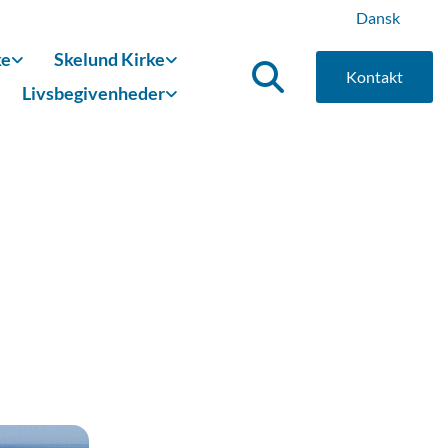
Dansk
ke
Skelund Kirke
Kontakt
Livsbegivenheder