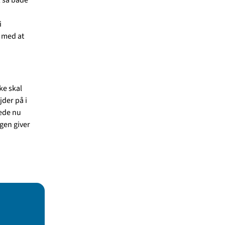
i
 med at
ke skal
jder på i
rede nu
ngen giver