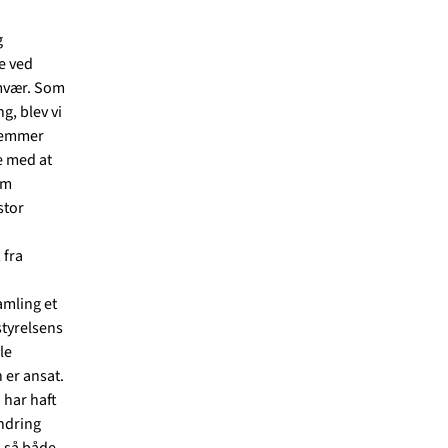
g
e ved
amvær. Som
g, blev vi
dlemmer
e med at
om
stor
 fra
amling et
styrelsens
le
 er ansat.
 har haft
ndring
, så både