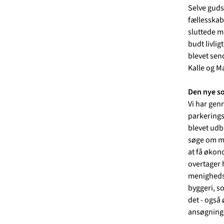
Selve guds
fællesskab
sluttede m
budt livlig
blevet send
Kalle og Ma
Den nye s
Vi har genn
parkerings
blevet udbu
søge om mid
at få økono
overtager h
menighedsr
byggeri, so
det - også 
ansøgninge