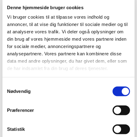
Denne hjemmeside bruger cookies
Vi bruger cookies til at tilpasse vores indhold og
annoncer, til at vise dig funktioner til sociale medier og til
at analysere vores trafik. Vi deler også oplysninger om
din brug af vores hjemmeside med vores partnere inden
for sociale medier, annonceringspartnere og
analysepartnere. Vores partnere kan kombinere disse
data med andre oplysninger, du har givet dem, eller som
Tillykke til årets konfirmander i Als kirke 2024
de har indsamlet fra din brug af deres tjenester.
Tillykke til årets konfirmander i Als kirke 2024!
Sebastian Tristan Bruun Gribby
Samtykkevalg
Nødvendig
Præferencer
Statistik