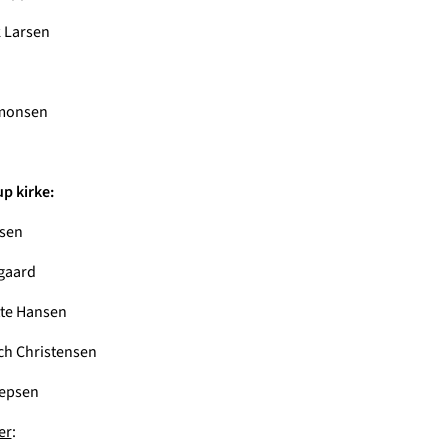
 Larsen
imonsen
p kirke:
lsen
gaard
tte Hansen
ch Christensen
Jepsen
er
: