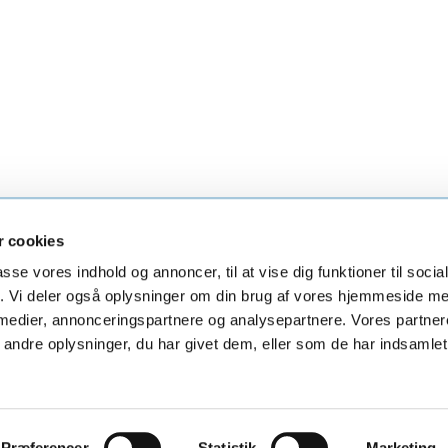
 cookies
irke
Øster Hurup Kirke
Skelund Kirke
Visbor
passe vores indhold og annoncer, til at vise dig funktioner til soci
fik. Vi deler også oplysninger om din brug af vores hjemmeside m
 medier, annonceringspartnere og analysepartnere. Vores partne
ndre oplysninger, du har givet dem, eller som de har indsamlet 
Privatlivspolitik
Log på ChurchDesk
Præferencer
Statistik
Marketing