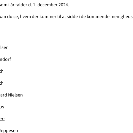
som i år falder d. 1. december 2024.
an du se, hvem der kommer til at sidde i de kommende menigheds
:
lsen
endorf
ch
th
ard Nielsen
uus
er:
 Jeppesen