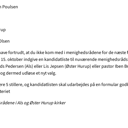
n Poulsen
rup
Olsen
have fortrudt, at du ikke kom med i menighedsrådene for de næste fi
15. oktober indgive en kandidatliste til nuværende menighedsrå
ds Pedersen (Als) eller Lis Jepsen (Øster Hurup) eller pastor Iben B
 og dermed udløse et nyt valg.
ære 5 stillere, og kandidatlisten skal udarbejdes på en formular god
teriet
ådene i Als og Øster Hurup kirker