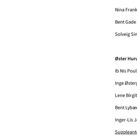
Nina Frank
Bent Gade
Solveig S
Øster Huru
Ib Nis Pou
Inge Øster
Lene Birgi
Bent Lybæ
Inger-Lis 
Suppleant