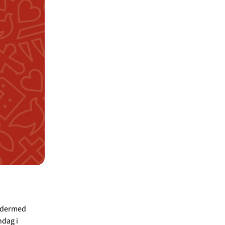
g dermed
ndag i