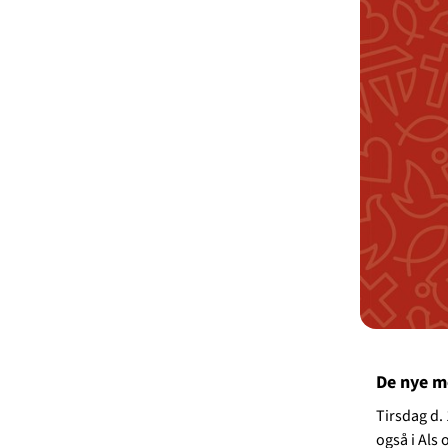
De nye me
Tirsdag d.
også i Als