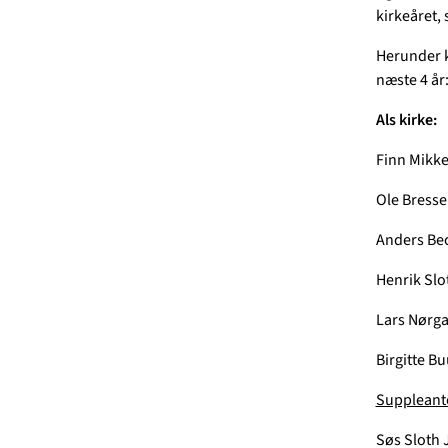
kirkeåret, 
Herunder k
næste 4 år
Als kirke:
Finn Mikke
Ole Bress
Anders Be
Henrik Slo
Lars Nørga
Birgitte B
Suppleant
Søs Sloth