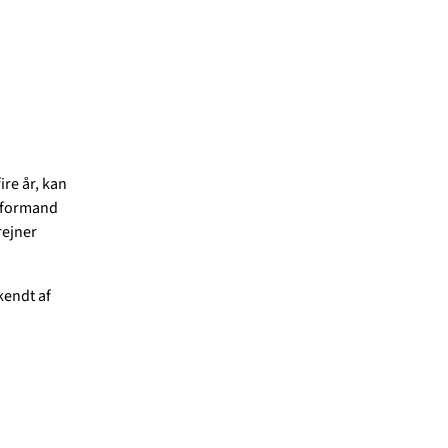
re år, kan
dsformand
rejner
kendt af