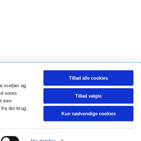
Tillad alle cookies
g kirke
ale medier og
ed vores
Tillad valgte
re kan
fra din brug
Kun nødvendige cookies