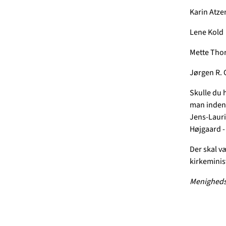
Karin Atze
Lene Kold
Mette Tho
Jørgen R. 
Skulle du 
man inden 
Jens-Lauri
Højgaard -
Der skal v
kirkeminis
Menighedsr