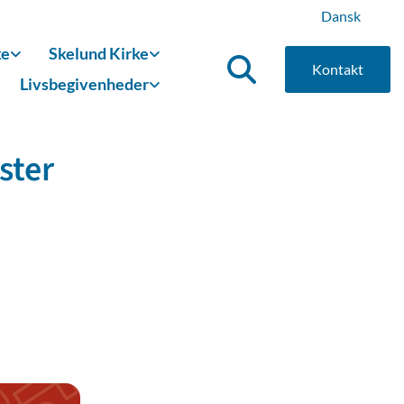
Dansk
ke
Skelund Kirke
Kontakt
Livsbegivenheder
ster