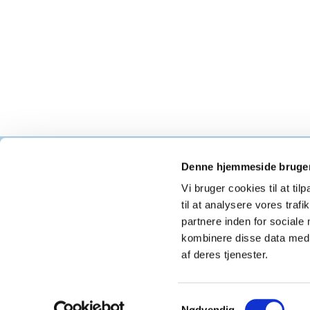
Denne hjemmeside bruger
Als K
Vi bruger cookies til at til
til at analysere vores tra
partnere inden for sociale
kombinere disse data med a
af deres tjenester.
Samtykkevalg
Nødvendig