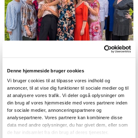
Friluftsgudstjeneste med dobbeltkor i
Fruerlundparken
Denne hjemmeside bruger cookies
Vi bruger cookies til at tilpasse vores indhold og
Friluftsgudstjeneste i Fruerlundparken d. 18. august kl.
annoncer, til at vise dig funktioner til sociale medier og til
19.00
at analysere vores trafik. Vi deler også oplysninger om
Til denne gudstjeneste vil musikken fylde meget. Du vil
din brug af vores hjemmeside med vores partnere inden
kunne glæde dig over deltagelse af hele to kor! Nemlig
for sociale medier, annonceringspartnere og
Ensemblet Takt 64 og Als/Øster Hurup kirkekor.
analysepartnere. Vores partnere kan kombinere disse
data med andre oplysninger, du har givet dem, eller som
Korene vil skiftes til at synge skønne og stemningsfulde
de har indsamlet fra din brug af deres tjenester.
sange. Der vil også være et fællesnummer med alle