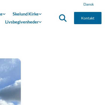
Dansk
ke
Skelund Kirke
Kontakt
Livsbegivenheder