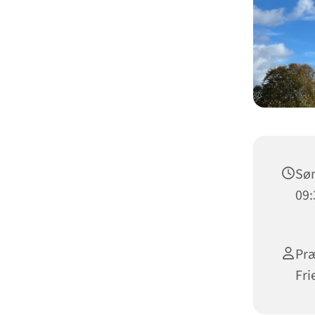
Søn
09:
Præ
Fri