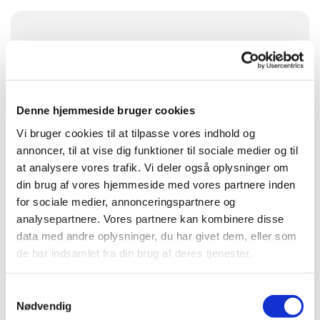
Søndag 2. august 2026, kl. 09:30
Skelund Kirke, Teglbakkevej 1, Skelund,
9560 Hadsund
Denne hjemmeside bruger cookies
Vi bruger cookies til at tilpasse vores indhold og
Præst Jannie Nedergaard Fries
annoncer, til at vise dig funktioner til sociale medier og til
at analysere vores trafik. Vi deler også oplysninger om
din brug af vores hjemmeside med vores partnere inden
for sociale medier, annonceringspartnere og
analysepartnere. Vores partnere kan kombinere disse
data med andre oplysninger, du har givet dem, eller som
de har indsamlet fra din brug af deres tjenester.
Samtykkevalg
Nødvendig