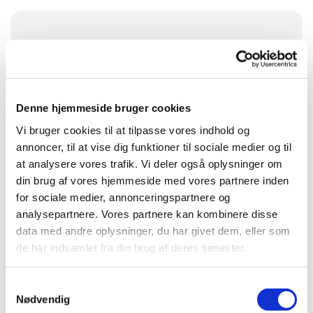
Onsdag 24. december 2025, kl. 16:00
Visborg Kirke, Kjellerupsgade 68, Visborg,
9560 Hadsund
Denne hjemmeside bruger cookies
Vi bruger cookies til at tilpasse vores indhold og
Præst Peter Grove
annoncer, til at vise dig funktioner til sociale medier og til
at analysere vores trafik. Vi deler også oplysninger om
din brug af vores hjemmeside med vores partnere inden
for sociale medier, annonceringspartnere og
analysepartnere. Vores partnere kan kombinere disse
data med andre oplysninger, du har givet dem, eller som
de har indsamlet fra din brug af deres tjenester.
Samtykkevalg
Nødvendig