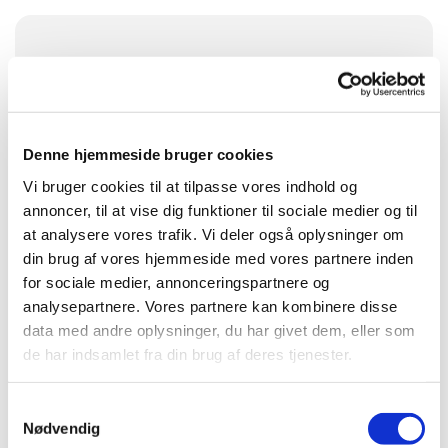
Søndag 30. august 2026, kl. 11:00
Visborg Kirke, Kjellerupsgade 68, Visborg,
9560 Hadsund
Denne hjemmeside bruger cookies
Vi bruger cookies til at tilpasse vores indhold og
Præst Jannie Nedergaard Fries
annoncer, til at vise dig funktioner til sociale medier og til
at analysere vores trafik. Vi deler også oplysninger om
din brug af vores hjemmeside med vores partnere inden
for sociale medier, annonceringspartnere og
analysepartnere. Vores partnere kan kombinere disse
data med andre oplysninger, du har givet dem, eller som
de har indsamlet fra din brug af deres tjenester.
Samtykkevalg
Nødvendig