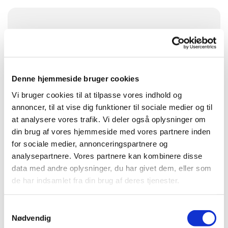
Søndag 6. september 2026, kl. 09:30
Visborg Kirke, Kjellerupsgade 68, Visborg,
9560 Hadsund
Denne hjemmeside bruger cookies
Vi bruger cookies til at tilpasse vores indhold og
Præst Jannie Nedergaard Fries
annoncer, til at vise dig funktioner til sociale medier og til
at analysere vores trafik. Vi deler også oplysninger om
din brug af vores hjemmeside med vores partnere inden
for sociale medier, annonceringspartnere og
analysepartnere. Vores partnere kan kombinere disse
data med andre oplysninger, du har givet dem, eller som
de har indsamlet fra din brug af deres tjenester.
Samtykkevalg
Nødvendig