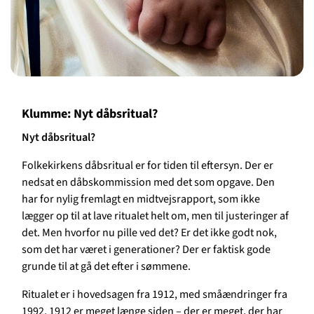
Klumme: Nyt dåbsritual?
Nyt dåbsritual?
Folkekirkens dåbsritual er for tiden til eftersyn. Der er
nedsat en dåbskommission med det som opgave. Den
har for nylig fremlagt en midtvejsrapport, som ikke
lægger op til at lave ritualet helt om, men til justeringer af
det. Men hvorfor nu pille ved det? Er det ikke godt nok,
som det har været i generationer? Der er faktisk gode
grunde til at gå det efter i sømmene.
Ritualet er i hovedsagen fra 1912, med småændringer fra
1992. 1912 er meget længe siden – der er meget, der har