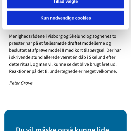
Tillad valgte
lægger sig meget tæt op ad dette, model II er en moderat
revision af det, og model III formulerer mere nyt. Dåben
vil være en fuldgyldig dåb, uanset hvilken af modellerne
Kun nødvendige cookies
der benyttes.
Menighedsrådene i Visborg og Skelund og sognenes to
præster har på et fællesmøde drøftet modellerne og
besluttet at afprøve model II med kort tilspørgsel. Der har
i skrivende stund allerede været én dåb i Skelund efter
dette ritual, og man vil kunne se det blive brugt året ud.
Reaktioner på det til undertegnede er meget velkomne.
Peter Grove
Du vil måske også kunne lide...