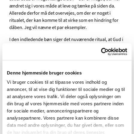
ændret sig i vores måde at leve og tænke på siden da.
Allerede derfor må det overvejes, om der er noget i
ritualet, der kan komme til at virke som en hindring for
dåben. Jeg vil nævne et par eksempler.
I den indledende bøn siger det nuværende ritual, at Gud i
dåben gør os til sine børn. Denne tilspidsede
formulering, ikke har stået i ritualerne fra før 1912, er i og
for sig korrekt. Men det er blevet indvendt, at i en
situation, hvor det ikke længere er noget nær alle, der
Denne hjemmeside bruger cookies
døbes, kan den virke ekskluderende. Er de børn, der ikke
døbes, ikke også Guds børn? De nye ritualforslag åbner
Vi bruger cookies til at tilpasse vores indhold og
for, at man kan undgå den slags spekulationer ved at
annoncer, til at vise dig funktioner til sociale medier og til
bruge formuleringer, der fastholder, at dåben er en
at analysere vores trafik. Vi deler også oplysninger om
frelseshandling fra Guds side, men beskriver den som for
din brug af vores hjemmeside med vores partnere inden
eksempel en befrielse fra dødens og ondskabens magt
for sociale medier, annonceringspartnere og
eller som en fornyelse til et liv i tro, håb og kærlighed.
analysepartnere. Vores partnere kan kombinere disse
data med andre oplysninger, du har givet dem, eller som
Noget andet i ritualet, som kan være en stor mundfuld
de har indsamlet fra din brug af deres tjenester.