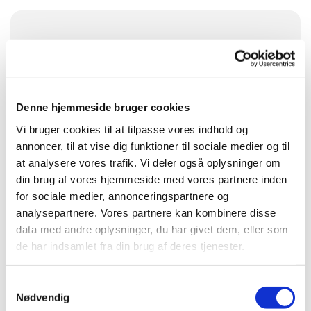
Torsdag 22. oktober 2026, kl. 10:00
Skelund Kirke, Teglbakkevej 1, Skelund,
9560 Hadsund
Denne hjemmeside bruger cookies
Vi bruger cookies til at tilpasse vores indhold og
Organist Pia Helt
annoncer, til at vise dig funktioner til sociale medier og til
at analysere vores trafik. Vi deler også oplysninger om
din brug af vores hjemmeside med vores partnere inden
for sociale medier, annonceringspartnere og
analysepartnere. Vores partnere kan kombinere disse
data med andre oplysninger, du har givet dem, eller som
de har indsamlet fra din brug af deres tjenester.
Samtykkevalg
Nødvendig