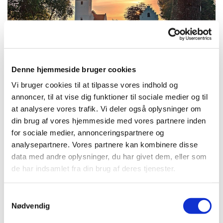
Denne hjemmeside bruger cookies
Morgensang i Als kirke
Vi bruger cookies til at tilpasse vores indhold og
Syng dagen godt i gang med organisten Mimi Barkmann,
annoncer, til at vise dig funktioner til sociale medier og til
som fire tirsdag morgener i juli byder indenfor til
at analysere vores trafik. Vi deler også oplysninger om
morgensang i Als kirke.
din brug af vores hjemmeside med vores partnere inden
for sociale medier, annonceringspartnere og
Mimi vil vælge to sange fra Højskolesangen, som vi lægger
analysepartnere. Vores partnere kan kombinere disse
ud med. Derefter er der frit valg til at vælge den sang, du
data med andre oplysninger, du har givet dem, eller som
gerne vil synge.
de har indsamlet fra din brug af deres tjenester.
Der er ingen tilmelding. Du dukker bare op, og der plads
Samtykkevalg
til alle, som kan lide at synge. Efter 45 minutters fællesang
Nødvendig
er der kaffe på kanden. Og så er du klar til at begive dig ud
i sommerdagen.