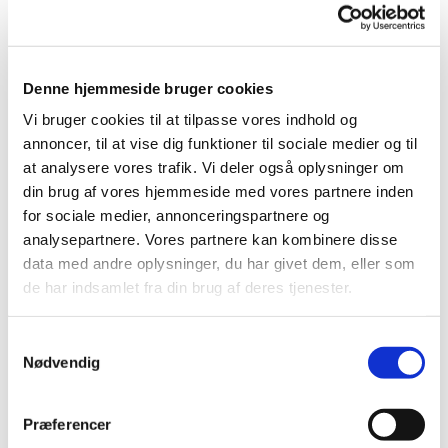
Denne hjemmeside bruger cookies
Vi bruger cookies til at tilpasse vores indhold og
annoncer, til at vise dig funktioner til sociale medier og til
at analysere vores trafik. Vi deler også oplysninger om
din brug af vores hjemmeside med vores partnere inden
​Ny gravermedhjælper på Visborg kirkegård
for sociale medier, annonceringspartnere og
Visborg Kirkes nye gravermedhjælper hedder Denise
analysepartnere. Vores partnere kan kombinere disse
Thygesen og har været ansat siden 1. april. Denise er
data med andre oplysninger, du har givet dem, eller som
uddannet ergoterapeut, tager ud og spiller musik i sin
de har indsamlet fra din brug af deres tjenester.
fritid og bor på en lille gård i Als. Hun har således god
erfaring med både mennesker, maskiner og alt grønt. Vi
Samtykkevalg
ønsker Denise hjerteligt velkommen og glæder os til
Nødvendig
samarbejdet.
Visborg menighedsråd
Præferencer