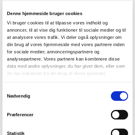
Vi havde et fint opstillingsmøde til nyt
menighedsrådsmøde i Multihuset. Selv om folk vidste, at
Denne hjemmeside bruger cookies
alle medlemmer blev siddende, fik vi herudover valgt 4
Vi bruger cookies til at tilpasse vores indhold og
suppleanter. Desuden kom flere frivillige, som vi må
annoncer, til at vise dig funktioner til sociale medier og til
trække på til arrangementer og idéfora. Vi har i forvejen
at analysere vores trafik. Vi deler også oplysninger om
hjælpsomme folk til Tirsdagsfamilien, én er med til at lave
din brug af vores hjemmeside med vores partnere inden
mad, og en anden er chauffør for ældre, der tidligere har
for sociale medier, annonceringspartnere og
været afhængige af kirkebil.
analysepartnere. Vores partnere kan kombinere disse
Herunder kan du se, hvordan menighedsrådet er blevet
data med andre oplysninger, du har givet dem, eller som
konstitueret:
de har indsamlet fra din brug af deres tjenester.
Formand: Inger-Lis Jepsen
Samtykkevalg
Underskriftsberettiget: Lene Birgitte Hansen
Nødvendig
Kasserer og sekretær: Inge Østergaard
Præferencer
Næstformand og kontaktperson: Ib Nis Poulsen
Kirkeværge: Bent Lybæch Christensen
Statistik