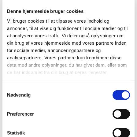
Denne hjemmeside bruger cookies
Vi bruger cookies til at tilpasse vores indhold og
annoncer, til at vise dig funktioner til sociale medier og til
at analysere vores trafik. Vi deler også oplysninger om
din brug af vores hjemmeside med vores partnere inden
for sociale medier, annonceringspartnere og
analysepartnere. Vores partnere kan kombinere disse
data med andre oplysninger, du har givet dem, eller som
Referat af fællesmøde i Als-Øster Hurup sogne d.
de har indsamlet fra din brug af deres tjenester.
10.4.2025
Samtykkevalg
Her kan du læse referat af fællesmøde i Als-Øster Hurup
Nødvendig
sogne d. 10.4.2025. Åbn referatet ved at klikke på
linket
Præferencer
Statistik