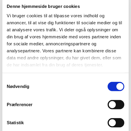
Denne hjemmeside bruger cookies
Vi bruger cookies til at tilpasse vores indhold og
annoncer, til at vise dig funktioner til sociale medier og til
at analysere vores trafik. Vi deler også oplysninger om
din brug af vores hjemmeside med vores partnere inden
for sociale medier, annonceringspartnere og
analysepartnere. Vores partnere kan kombinere disse
data med andre oplysninger, du har givet dem, eller som
Referat af menighedsrådemøde i Visborg sogn d.
de har indsamlet fra din brug af deres tjenester.
12.3.2025
Her kan du læse referat fra menighedsrådsmøde i Visborg
Samtykkevalg
sogn d. 12.3.2025. Åbn referatet ved at klikke på
linket
.
Nødvendig
Præferencer
Statistik