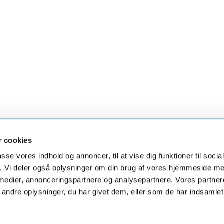
 cookies
irke
Øster Hurup Kirke
Skelund Kirke
Visbor
passe vores indhold og annoncer, til at vise dig funktioner til soci
fik. Vi deler også oplysninger om din brug af vores hjemmeside m
 medier, annonceringspartnere og analysepartnere. Vores partne
ndre oplysninger, du har givet dem, eller som de har indsamlet 
Privatlivspolitik
Log på ChurchDesk