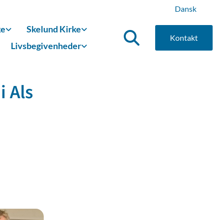
Dansk
ke
Skelund Kirke
Kontakt
Livsbegivenheder
 Als