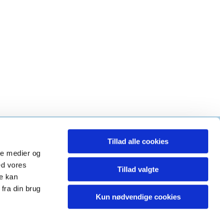
Tillad alle cookies
g kirke
ale medier og
ed vores
Tillad valgte
re kan
fra din brug
Kun nødvendige cookies