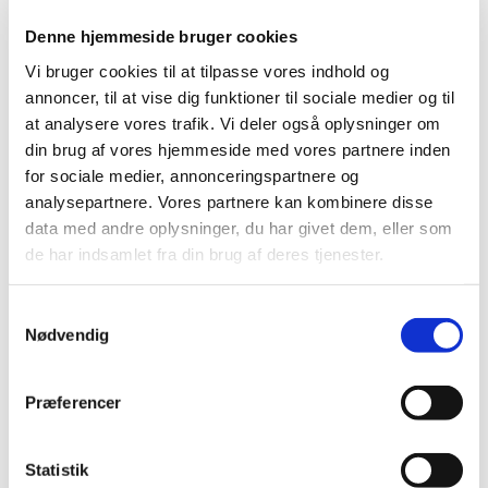
Denne hjemmeside bruger cookies
Vi bruger cookies til at tilpasse vores indhold og
annoncer, til at vise dig funktioner til sociale medier og til
at analysere vores trafik. Vi deler også oplysninger om
din brug af vores hjemmeside med vores partnere inden
for sociale medier, annonceringspartnere og
analysepartnere. Vores partnere kan kombinere disse
Referat af menighedsrådsmøde i Øster Hurup
data med andre oplysninger, du har givet dem, eller som
sogn d. 26.2.2025
de har indsamlet fra din brug af deres tjenester.
Her kan du læse referatet fra menighedsrådsmøde i Øster
Hurup sogn d. 26.2.2025. Åbn referatet ved at klikke
Samtykkevalg
Nødvendig
på
linket
Præferencer
Statistik