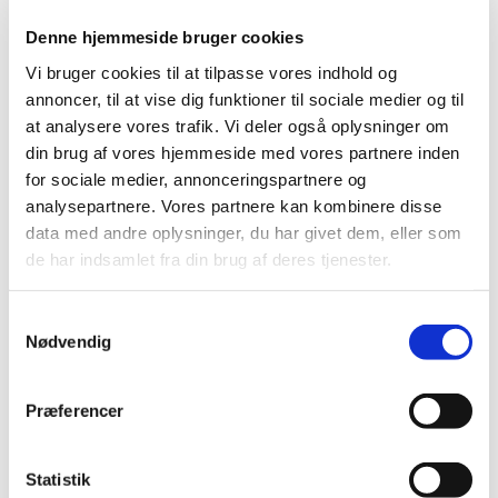
Denne hjemmeside bruger cookies
Vi bruger cookies til at tilpasse vores indhold og
annoncer, til at vise dig funktioner til sociale medier og til
at analysere vores trafik. Vi deler også oplysninger om
din brug af vores hjemmeside med vores partnere inden
for sociale medier, annonceringspartnere og
analysepartnere. Vores partnere kan kombinere disse
Referat af menighedsrådsmøde i Skelund sogn d.
data med andre oplysninger, du har givet dem, eller som
23.10.2025
de har indsamlet fra din brug af deres tjenester.
Her kan du læse referat fra menighedsrådsmøde i
Skelund sogn d. 23.10.2025. Åbn referatet ved at klikke
Samtykkevalg
Nødvendig
på
linket
.
Præferencer
Statistik