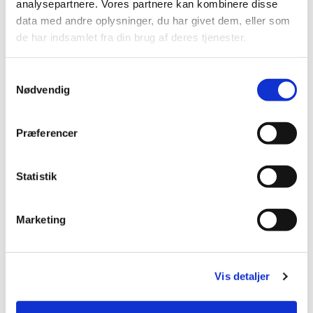
analysepartnere. Vores partnere kan kombinere disse
Skelund sogn d. 3.3.2026. Åbn referatet ved at klikke
data med andre oplysninger, du har givet dem, eller som
på
linket
.
de har indsamlet fra din brug af deres tjenester.
Du vil måske også kunne lide...
Samtykkevalg
Nødvendig
Præferencer
Statistik
Marketing
Vis detaljer