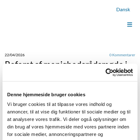
Dansk
22/04/2026
0
Kommentarer
​Referat af menighedsrådsmøde i
Skelund sogn d. 3.3.2026
​Referat af menighedsrådsmøde i Skelund sogn d. 3.3.2026
Denne hjemmeside bruger cookies
​Referat af menighedsrådsmøde i Skelund sogn d. 3.3.2026
Vi bruger cookies til at tilpasse vores indhold og
#
Referater - Skelund Menighedsråd
annoncer, til at vise dig funktioner til sociale medier og til
Udgivet onsdag d. 22. april 2026 kl. 14:29
at analysere vores trafik. Vi deler også oplysninger om
din brug af vores hjemmeside med vores partnere inden
​Referat af menighedsrådsmøde i Skelund sogn d. 3.3.2026
for sociale medier, annonceringspartnere og
Her kan du læse referat af menighedsrådsmøde i