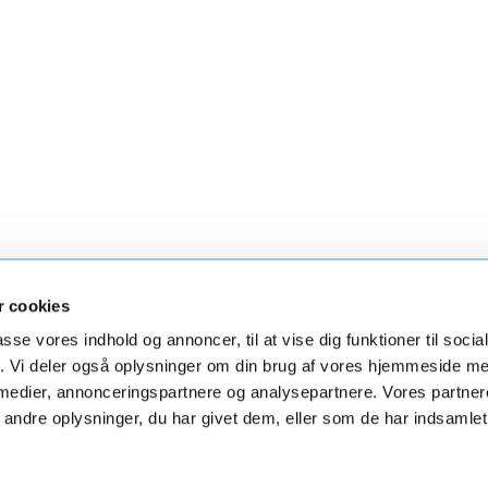
 cookies
irke
Øster Hurup Kirke
Skelund Kirke
Visbor
passe vores indhold og annoncer, til at vise dig funktioner til soci
fik. Vi deler også oplysninger om din brug af vores hjemmeside m
 medier, annonceringspartnere og analysepartnere. Vores partne
ndre oplysninger, du har givet dem, eller som de har indsamlet 
Privatlivspolitik
Log på ChurchDesk