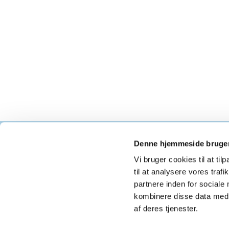
Denne hjemmeside bruger
Als K
Vi bruger cookies til at til
til at analysere vores tra
partnere inden for sociale
kombinere disse data med a
af deres tjenester.