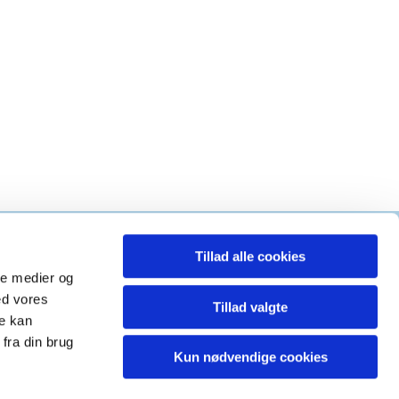
Tillad alle cookies
g kirke
ale medier og
ed vores
Tillad valgte
re kan
fra din brug
Kun nødvendige cookies