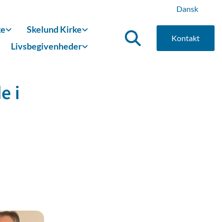
Dansk
ke
Skelund Kirke
Kontakt
Livsbegivenheder
e i