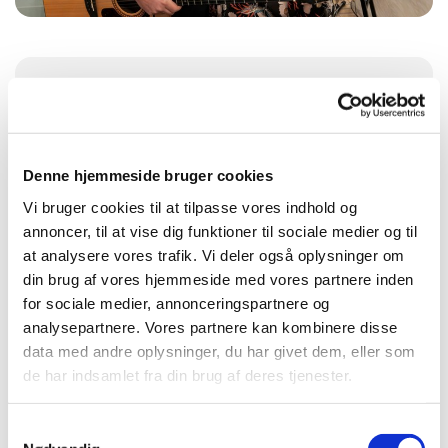
Søndag 4. oktober 2026, kl. 19:00
Visborg Kirke, Kjellerupsgade 68, Visborg,
Denne hjemmeside bruger cookies
9560 Hadsund
Vi bruger cookies til at tilpasse vores indhold og
annoncer, til at vise dig funktioner til sociale medier og til
Præst Peter Grove
at analysere vores trafik. Vi deler også oplysninger om
din brug af vores hjemmeside med vores partnere inden
for sociale medier, annonceringspartnere og
analysepartnere. Vores partnere kan kombinere disse
data med andre oplysninger, du har givet dem, eller som
de har indsamlet fra din brug af deres tjenester.
Samtykkevalg