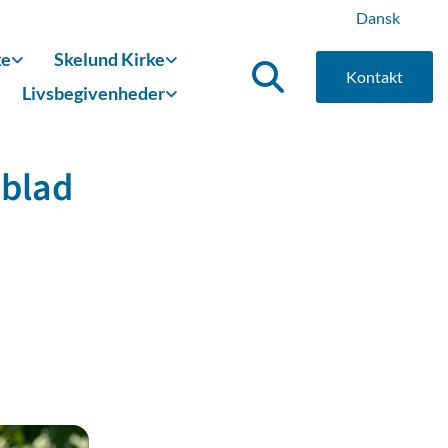
Dansk
ke
Skelund Kirke
Kontakt
Livsbegivenheder
eblad