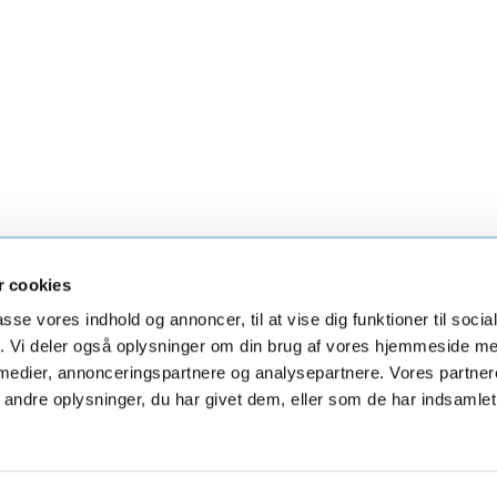
 cookies
irke
Øster Hurup Kirke
Skelund Kirke
Visbor
passe vores indhold og annoncer, til at vise dig funktioner til soci
fik. Vi deler også oplysninger om din brug af vores hjemmeside m
 medier, annonceringspartnere og analysepartnere. Vores partne
ndre oplysninger, du har givet dem, eller som de har indsamlet 
Privatlivspolitik
Log på ChurchDesk