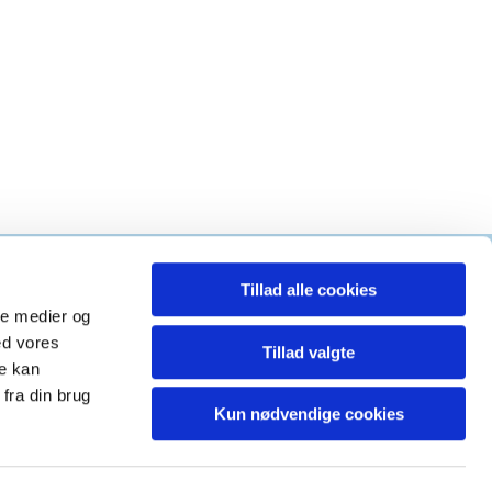
Tillad alle cookies
g kirke
ale medier og
ed vores
Tillad valgte
re kan
fra din brug
Kun nødvendige cookies