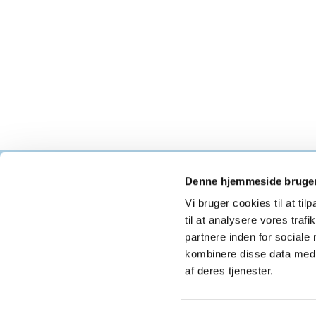
Denne hjemmeside bruger
Als K
Vi bruger cookies til at til
til at analysere vores tra
partnere inden for sociale
kombinere disse data med a
af deres tjenester.