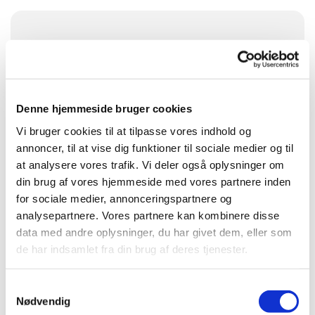
Søndag 6. september 2026, kl. 19:00
Veddum byskov , Bakkegårdsvej 3, 9560
Hadsund
Denne hjemmeside bruger cookies
Vi bruger cookies til at tilpasse vores indhold og
Præst Peter Grove
annoncer, til at vise dig funktioner til sociale medier og til
at analysere vores trafik. Vi deler også oplysninger om
din brug af vores hjemmeside med vores partnere inden
for sociale medier, annonceringspartnere og
analysepartnere. Vores partnere kan kombinere disse
data med andre oplysninger, du har givet dem, eller som
de har indsamlet fra din brug af deres tjenester.
Samtykkevalg
Nødvendig