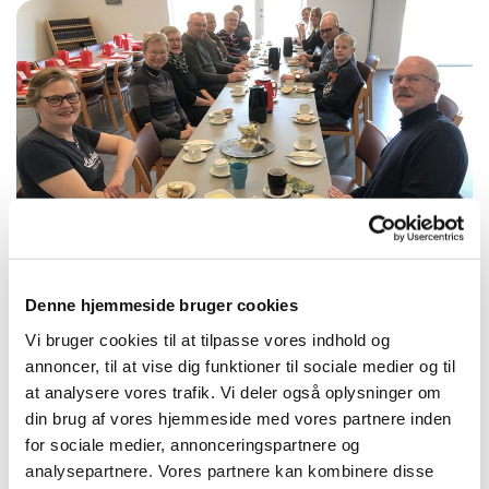
Denne hjemmeside bruger cookies
Tak for den store opbakning ved forårets
Vi bruger cookies til at tilpasse vores indhold og
indsamling til Folkekirkens Nødhjælp d. 9. marts
annoncer, til at vise dig funktioner til sociale medier og til
Den 9. marts mødtes 12 forventningsfulde indsamlere til
at analysere vores trafik. Vi deler også oplysninger om
først andagt i Als kirke og dernæst formiddagskaffe for til
din brug af vores hjemmeside med vores partnere inden
sidst at gå i gang med selve indsamlingen.
for sociale medier, annonceringspartnere og
analysepartnere. Vores partnere kan kombinere disse
Konfirmanderne havde dog sammen med Iben taget